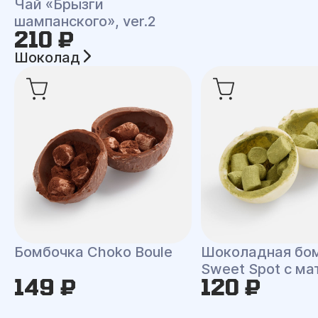
Чай «Брызги
шампанского», ver.2
210 ₽
Шоколад
Бомбочка Choko Boule
Шоколадная бо
Sweet Spot с ма
149 ₽
120 ₽