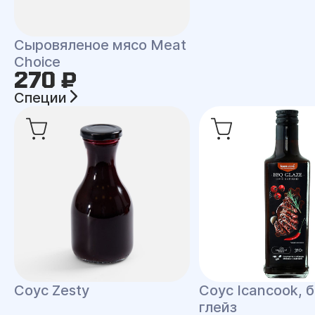
Сыровяленое мясо Meat
Choice
270 ₽
Специи
Соус Zesty
Соус Icancook, 
глейз