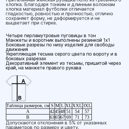
хлопка. Благодаря тонким и длинным волокнам
хлопка материал футболки отличается
гладкостью, ровностью и прочностью, отлично
сохраняет форму, не деформируется и не
выцветает при стирке.
Четыре перламутровые пуговицы в тон
Манжеты и воротник выполнены резинкой 1x1
Боковые разрезы по низу изделия для свободы
движения
Укрепляющая тесьма серого цвета по вороту и в
боковых разрезах
Декоративный элемент из тесьмы, пришитой через
край, на манжете правого рукава
Таблица размеров, см
S
M
L
XL
XXL
3XL
A
42
45
48
51
54
57
B
63
65
67
69
71
73
Допускаются отклонения в 5% от указанных
параметров по размеру и цвету.