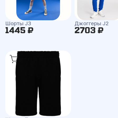
Шорты J3
Джоггеры J2
1445 ₽
2703 ₽