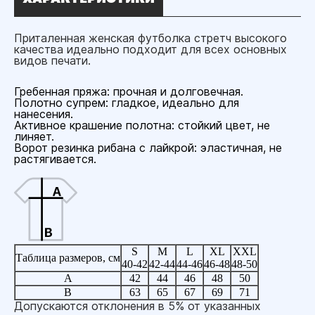
Приталенная женская футболка стретч высокого
качества идеально подходит для всех основных
видов печати.
Гребенная пряжа: прочная и долговечная.
Полотно супрем: гладкое, идеально для
нанесения.
Активное крашение полотна: стойкий цвет, не
линяет.
Ворот резинка рибана с лайкрой: эластичная, не
растягивается.
S
M
L
XL
XXL
Таблица размеров, см
40-42
42-44
44-46
46-48
48-50
A
42
44
46
48
50
B
63
65
67
69
71
Допускаются отклонения в 5% от указанных