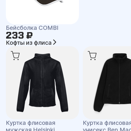
Бейсболка COMBI
233 ₽
Кофты из флиса
Куртка флисовая
Куртка флисова
мужская Helsinki
унисекс Ben Ma