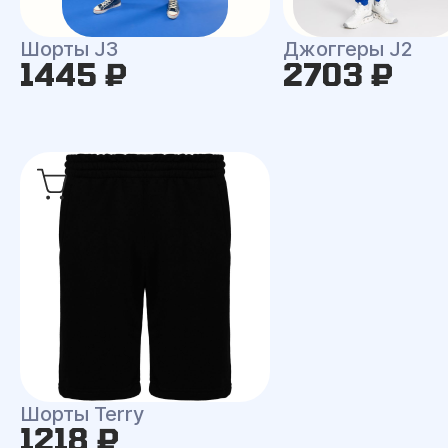
Шорты J3
Джоггеры J2
1445 ₽
2703 ₽
Шорты Terry
1218 ₽