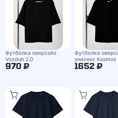
Футболка оверсайз
Футболка оверс
Vozduh 2.0
унисекс Kosmos 
970 ₽
1652 ₽