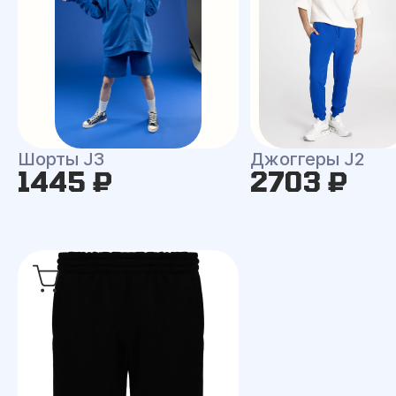
Шорты J3
Джоггеры J2
1445 ₽
2703 ₽