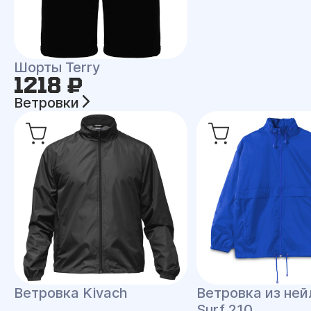
Шорты Terry
1218 ₽
Ветровки
Ветровка Kivach
Ветровка из ней
Surf 210