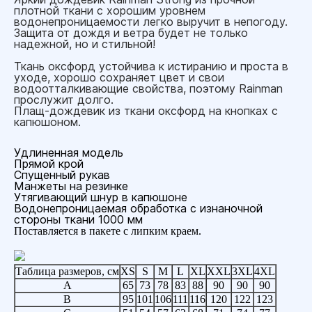
плотной ткани с хорошим уровнем
водонепроницаемости легко выручит в непогоду.
Защита от дождя и ветра будет не только
надежной, но и стильной!
Ткань оксфорд устойчива к истиранию и проста в
уходе, хорошо сохраняет цвет и свои
водоотталкивающие свойства, поэтому Rainman
прослужит долго.
Плащ-дождевик из ткани оксфорд на кнопках с
капюшоном.
Удлиненная модель
Прямой крой
Спущенный рукав
Манжеты на резинке
Утягивающий шнур в капюшоне
Водонепроницаемая обработка с изнаночной
стороны ткани 1000 мм
Поставляется в пакете с липким краем.
Таблица размеров, см
XS
S
M
L
XL
XXL
3XL
4XL
A
65
73
78
83
88
90
90
90
B
95
101
106
111
116
120
122
123