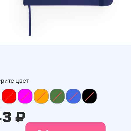
рите цвет
а
43 ₽