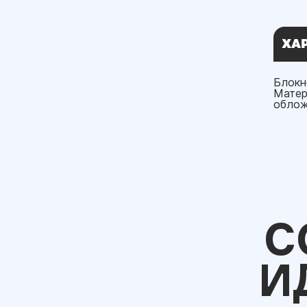
ХА
Блокн
Матер
облож
С
И