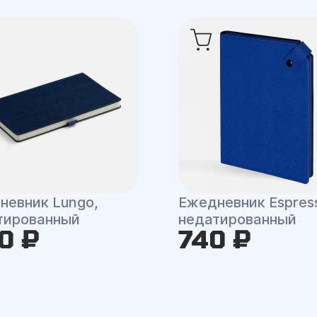
невник Lungo,
Ежедневник Espres
тированный
недатированный
0 ₽
740 ₽