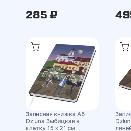
285 ₽
49
Записная книжка A5
Запи
Dziuna Зыбицкая в
Dziu
клетку 15 x 21 см
линей