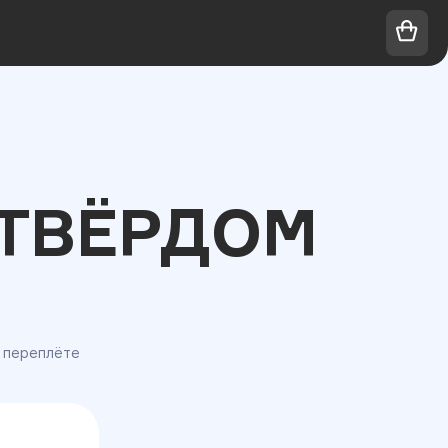
 ТВЁРДОМ
 переплёте