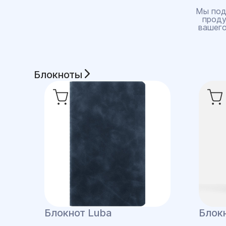
Мы под
проду
вашего
Блокноты
Блокнот Luba
Блокн