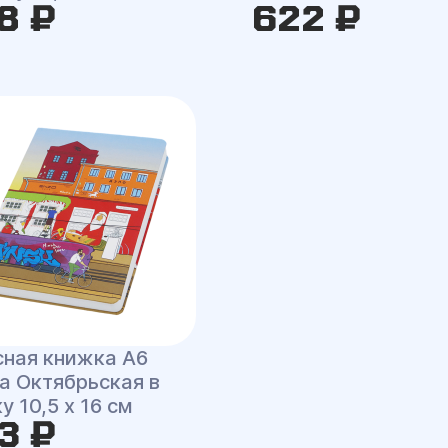
8 ₽
622 ₽
сная книжка A6
a Октябрьская в
у 10,5 x 16 см
3 ₽