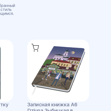
бранный
 стиль
ющимся.
етку
Записная книжка A6
Dziuna Зыбицкая в