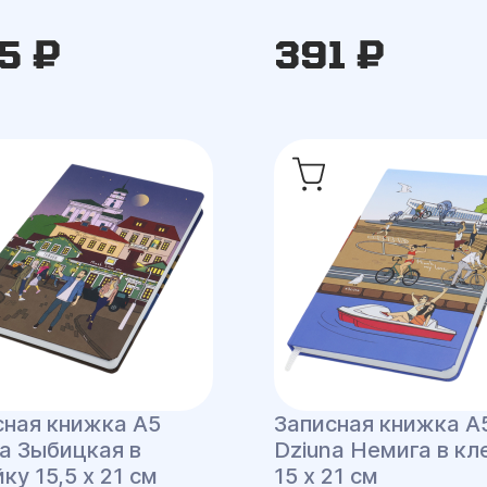
5 ₽
391 ₽
сная книжка A5
Записная книжка A
na Зыбицкая в
Dziuna Немига в кл
ку 15,5 x 21 см
15 x 21 см