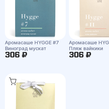
Аромасаше HYGGE #7
Аромасаше HYG
Виноград мускат
Пляж вайкики
306 ₽
306 ₽