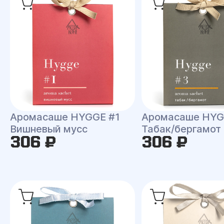
Аромасаше HYGGE #1
Аромасаше HYG
Вишневый мусс
Табак/бергамот
306 ₽
306 ₽