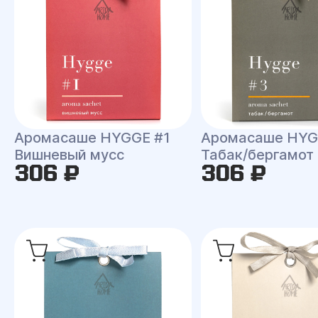
Аромасаше HYGGE #1
Аромасаше HYG
Вишневый мусс
Табак/бергамот
306 ₽
306 ₽