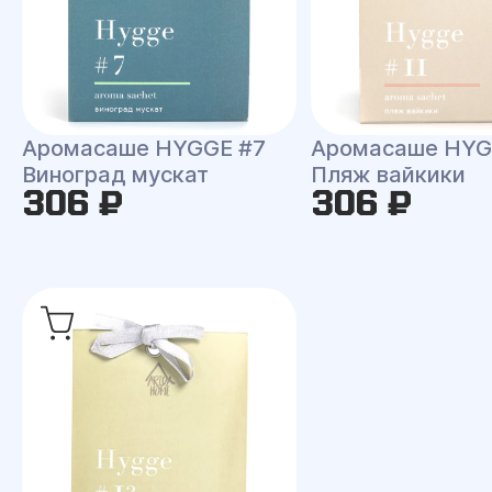
Аромасаше HYGGE #7
Аромасаше HYG
Виноград мускат
Пляж вайкики
306 ₽
306 ₽