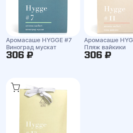
Аромасаше HYGGE #7
Аромасаше HYG
Виноград мускат
Пляж вайкики
306 ₽
306 ₽