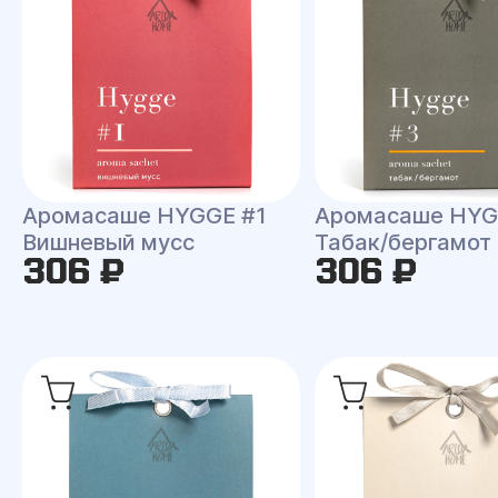
Аромасаше HYGGE #1
Аромасаше HYG
Вишневый мусс
Табак/бергамот
306 ₽
306 ₽