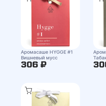
Аромасаше HYGGE #1
Аром
Вишневый мусс
Таба
306 ₽
30