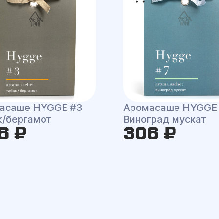
асаше HYGGE #3
Аромасаше HYGGE
к/бергамот
Виноград мускат
6 ₽
306 ₽