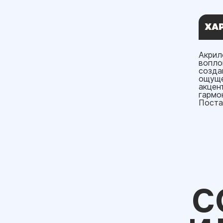
ХА
Акрил
вопло
созда
ощуще
акцен
гармо
Поста
С