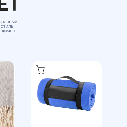
ЕТ
бранный
 стиль
ющимся.