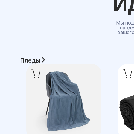
И
Мы под
проду
вашего
Пледы