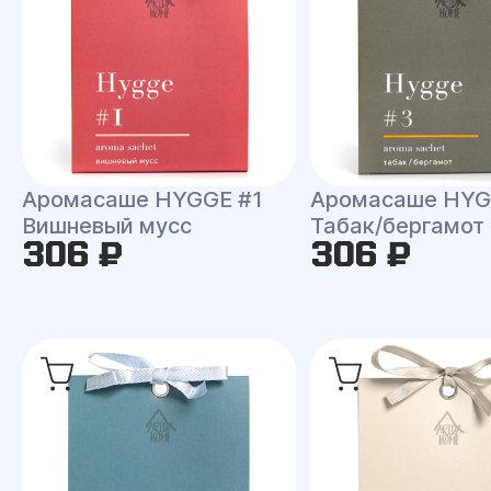
Аромасаше HYGGE #1
Аромасаше HYG
Вишневый мусс
Табак/бергамот
306 ₽
306 ₽