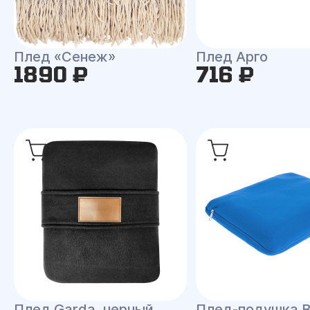
Плед «Сенеж»
Плед Арго
1890 ₽
716 ₽
Плед Garda, черный
Плед-подушка 