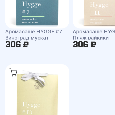
Аромасаше HYGGE #7
Аромасаше HYG
Виноград мускат
Пляж вайкики
306 ₽
306 ₽