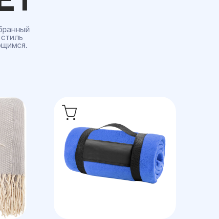
бранный
 стиль
ющимся.