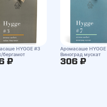
асаше HYGGE #3
Аромасаше HYGGE
к/бергамот
Виноград мускат
6 ₽
306 ₽