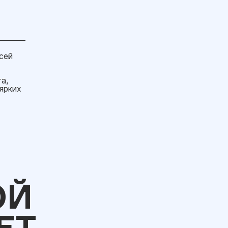
сей
а,
 ярких
ОЙ
ЕТ