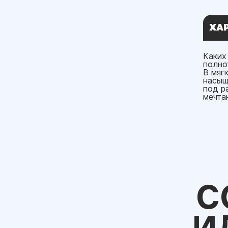
ХА
Каких
полно
В мяг
насыщ
под р
мечта
С
И