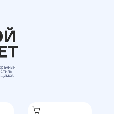
ОЙ
ЕТ
бранный
 стиль
ющимся.