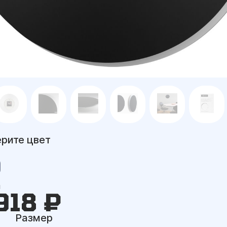
рите цвет
а
918 ₽
Размер