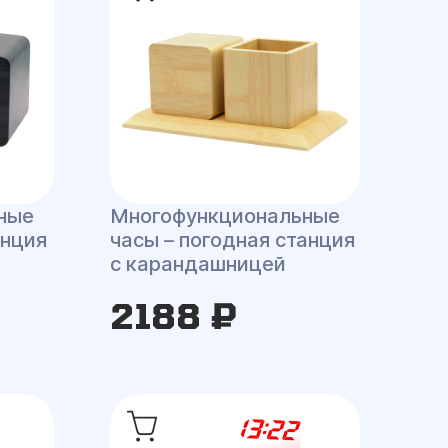
ные
Многофункциональные
анция
часы – погодная станция
с карандашницей
2188 ₽