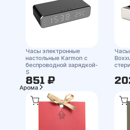
Часы электронные
Часы
настольные Karmon с
Boxx
беспроводной зарядкой-
стер
S
851 ₽
20
Арома