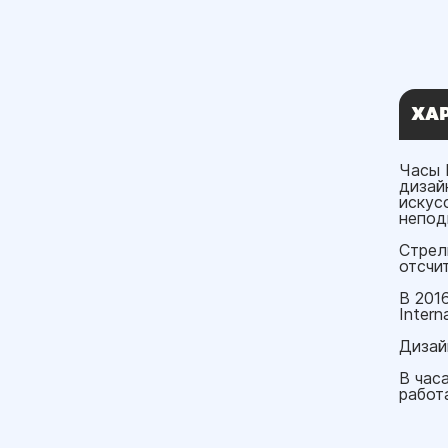
ХА
Часы 
дизай
искус
непод
Стрел
отсчи
В 201
Intern
Дизайн
В час
работа