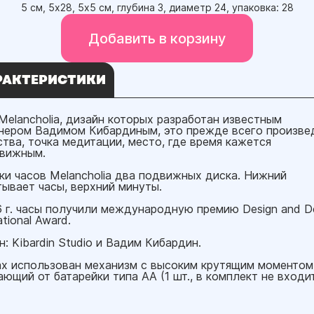
5 см, 5х28, 5х5 см, глубина 3, диаметр 24, упаковка: 28
Добавить в корзину
РАКТЕРИСТИКИ
Melancholia, дизайн которых разработан известным
нером Вадимом Кибардиным, это прежде всего произве
ства, точка медитации, место, где время кажется
вижным.
ки часов Melancholia два подвижных диска. Нижний
тывает часы, верхний минуты.
6 г. часы получили международную премию Design and D
ational Award.
: Kibardin Studio и Вадим Кибардин.
ах использован механизм с высоким крутящим моментом
ющий от батарейки типа AA (1 шт., в комплект не входит