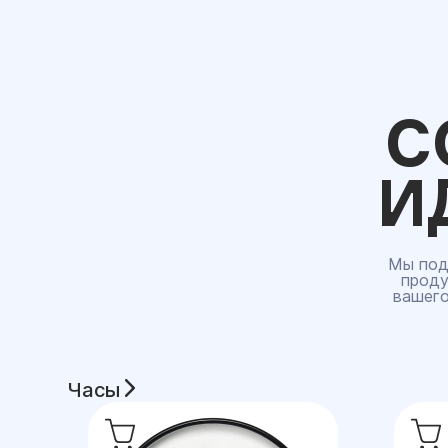
С
И
Мы под
проду
вашего
Часы