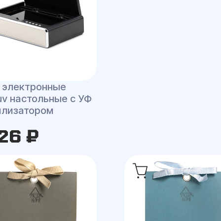
 электронные
uv настольные с УФ
илизатором
26 ₽